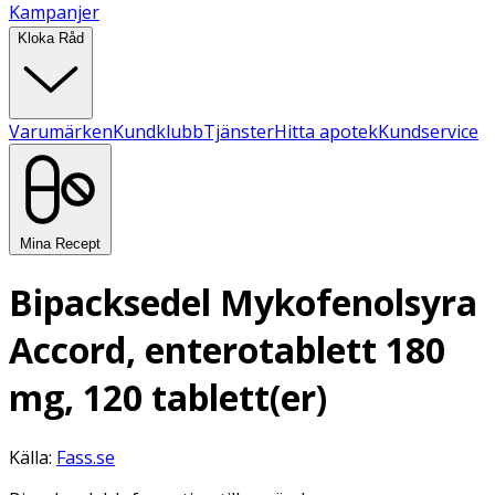
Kampanjer
Kloka Råd
Varumärken
Kundklubb
Tjänster
Hitta apotek
Kundservice
Mina Recept
Bipacksedel Mykofenolsyra
Accord, enterotablett 180
mg, 120 tablett(er)
Källa:
Fass.se