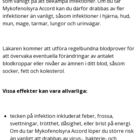
som vanligt på att bekämpa infektioner. Om du tar
Mykofenolsyra Accord kan du därför drabbas av fler
infektioner än vanligt, såsom infektioner i hjärna, hud,
mun, mage, tarmar, lungor och urinvägar.
Läkaren kommer att utföra regelbundna blodprover för
att övervaka eventuella förändringar av antalet
blodkroppar eller nivåer av ämnen i ditt blod, såsom
socker, fett och kolesterol.
Vissa effekter kan vara allvarliga:
tecken på infektion inkluderat feber, frossa,
svettningar, trötthet, dåsighet, eller brist på energi.
Om du tar Mykofenolsyra Accord löper du större risk
än vanligt att drabbas av virus-, bakterie- och