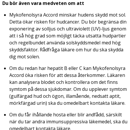
Du bör även vara medveten om att
Mykofenolsyra Accord minskar hudens skydd mot sol.
Detta ökar risken för hudcancer. Du bör begränsa din
exponering av solljus och ultraviolett (UV)-ljus genom
att i så hög grad som möjligt täcka utsatta hudpartier
och regelbundet använda solskyddsmedel med hög
skyddsfaktor. Rådfråga läkare om hur du ska skydda
dig mot solen.
Om du redan har hepatit B eller C kan Mykofenolsyra
Accord öka risken för att dessa återkommer. Läkaren
kan analysera blodet och kontrollera om det finns
symtom på dessa sjukdomar. Om du upplever symtom
(gulfärgad hud och ögon, illamående, nedsatt aptit,
mörkfärgad urin) ska du omedelbart kontakta läkare.
Om du får ihållande hosta eller blir andfådd, särskilt
när du tar andra immunsuppressiva läkemedel, ska du
omedelbart kontakta läkare.