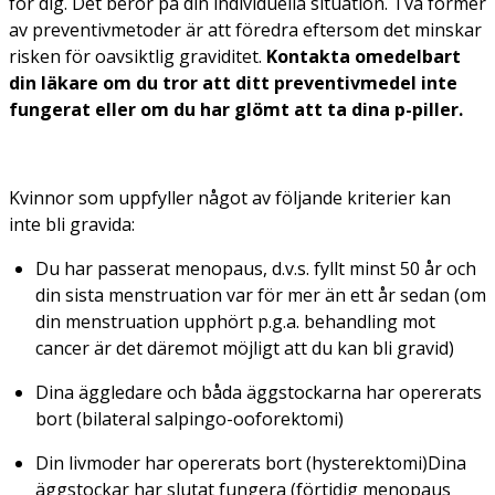
för dig. Det beror på din individuella situation. Två former
av preventivmetoder är att föredra eftersom det minskar
risken för oavsiktlig graviditet.
Kontakta omedelbart
din läkare om du tror att ditt preventivmedel inte
fungerat eller om du har glömt att ta dina p-piller.
Kvinnor som uppfyller något av följande kriterier kan
inte bli gravida:
Du har passerat menopaus, d.v.s. fyllt minst 50 år och
din sista menstruation var för mer än ett år sedan (om
din menstruation upphört p.g.a. behandling mot
cancer är det däremot möjligt att du kan bli gravid)
Dina äggledare och båda äggstockarna har opererats
bort (bilateral salpingo-ooforektomi)
Din livmoder har opererats bort (hysterektomi)Dina
äggstockar har slutat fungera (förtidig menopaus