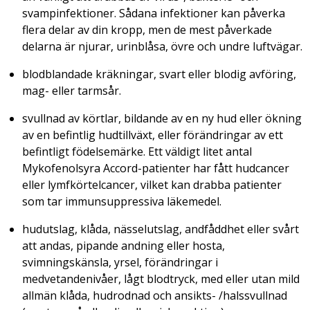
svampinfektioner. Sådana infektioner kan påverka
flera delar av din kropp, men de mest påverkade
delarna är njurar, urinblåsa, övre och undre luftvägar.
blodblandade kräkningar, svart eller blodig avföring,
mag- eller tarmsår.
svullnad av körtlar, bildande av en ny hud eller ökning
av en befintlig hudtillväxt, eller förändringar av ett
befintligt födelsemärke. Ett väldigt litet antal
Mykofenolsyra Accord-patienter har fått hudcancer
eller lymfkörtelcancer, vilket kan drabba patienter
som tar immunsuppressiva läkemedel.
hudutslag, klåda, nässelutslag, andfåddhet eller svårt
att andas, pipande andning eller hosta,
svimningskänsla, yrsel, förändringar i
medvetandenivåer, lågt blodtryck, med eller utan mild
allmän klåda, hudrodnad och ansikts- /halssvullnad