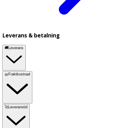
Leverans & betalning
🚚Leverans
🧺Fraktkostnad
🚀Leveranstid