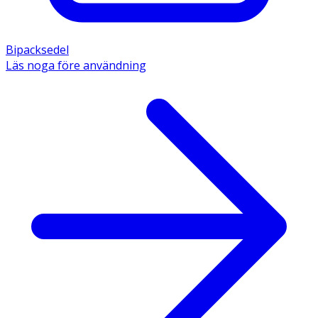
Bipacksedel
Läs noga före användning