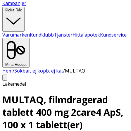
Kampanjer
Kloka Råd
Varumärken
Kundklubb
Tjänster
Hitta apotek
Kundservice
Mina Recept
Hem
/
Sökbar, ej köpb, ej kat
/
MULTAQ
Läkemedel
MULTAQ, filmdragerad
tablett 400 mg 2care4 ApS,
100 x 1 tablett(er)