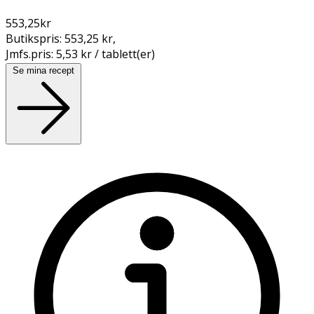
553,25
kr
Butikspris:
553,25 kr
,
Jmfs.pris:
5,53 kr / tablett(er)
Se mina recept