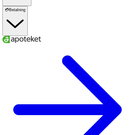
💳Betalning