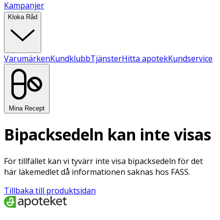
Kampanjer
Kloka Råd
Varumärken
Kundklubb
Tjänster
Hitta apotek
Kundservice
Mina Recept
Bipacksedeln kan inte visas
För tillfället kan vi tyvärr inte visa bipacksedeln för det
här läkemedlet då informationen saknas hos FASS.
Tillbaka till produktsidan