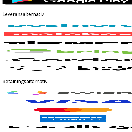
Leveransalternativ
Betalningsalternativ