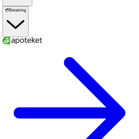
💳Betalning