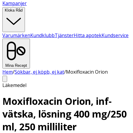
Kampanjer
Kloka Råd
Varumärken
Kundklubb
Tjänster
Hitta apotek
Kundservice
Mina Recept
Hem
/
Sökbar, ej köpb, ej kat
/
Moxifloxacin Orion
Läkemedel
Moxifloxacin Orion, inf-
vätska, lösning 400 mg/250
ml, 250 milliliter