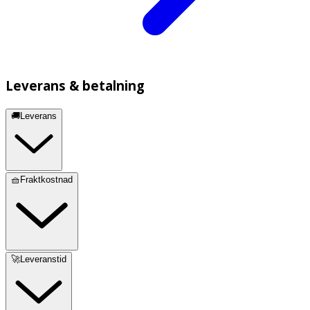
Leverans & betalning
🚚Leverans
🧺Fraktkostnad
🚀Leveranstid