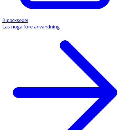
Bipacksedel
Läs noga före användning