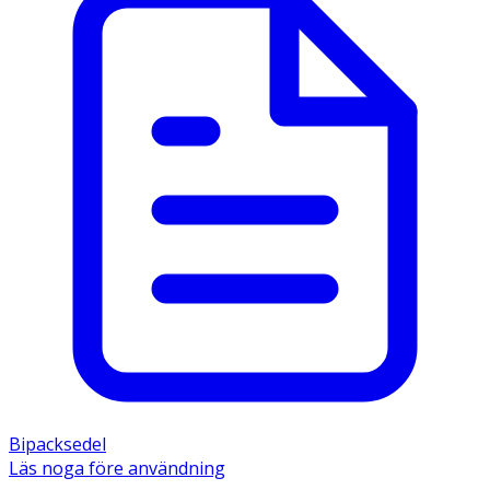
Bipacksedel
Läs noga före användning