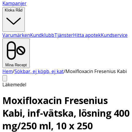
Kampanjer
Kloka Råd
Varumärken
Kundklubb
Tjänster
Hitta apotek
Kundservice
Mina Recept
Hem
/
Sökbar, ej köpb, ej kat
/
Moxifloxacin Fresenius Kabi
Läkemedel
Moxifloxacin Fresenius
Kabi, inf-vätska, lösning 400
mg/250 ml, 10 x 250