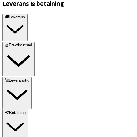
Leverans & betalning
🚚Leverans
🧺Fraktkostnad
🚀Leveranstid
💳Betalning