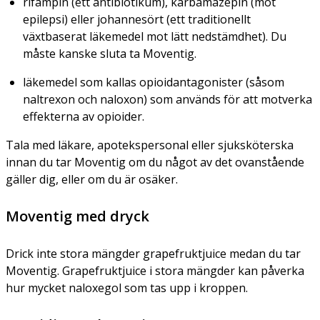
rifampin (ett antibiotikum), karbamazepin (mot
epilepsi) eller johannesört (ett traditionellt
växtbaserat läkemedel mot lätt nedstämdhet). Du
måste kanske sluta ta Moventig.
läkemedel som kallas opioidantagonister (såsom
naltrexon och naloxon) som används för att motverka
effekterna av opioider.
Tala med läkare, apotekspersonal eller sjuksköterska
innan du tar Moventig om du något av det ovanstående
gäller dig, eller om du är osäker.
Moventig med dryck
Drick inte stora mängder grapefruktjuice medan du tar
Moventig. Grapefruktjuice i stora mängder kan påverka
hur mycket naloxegol som tas upp i kroppen.