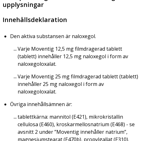
upplysningar
Innehållsdeklaration
Den aktiva substansen är naloxegol.
Varje Moventig 12,5 mg filmdragerad tablett
(tablett) innehåller 12,5 mg naloxegol i form av
naloxegoloxalat.
Varje Moventig 25 mg filmdragerad tablett (tablett)
innehåller 25 mg naloxegol i form av
naloxegoloxalat.
Övriga innehållsämnen är:
tablettkärna: mannitol (E421), mikrokristallin
cellulosa (E460), kroskarmellosnatrium (E468) - se
avsnitt 2 under ”Moventig innehåller natrium”,
magnesiumstearat (E470b), propylgallat (E310).