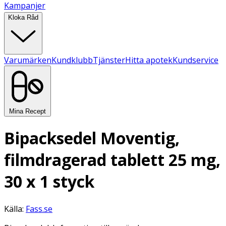
Kampanjer
Kloka Råd
Varumärken
Kundklubb
Tjänster
Hitta apotek
Kundservice
Mina Recept
Bipacksedel Moventig,
filmdragerad tablett 25 mg,
30 x 1 styck
Källa:
Fass.se