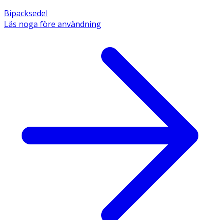
Bipacksedel
Läs noga före användning