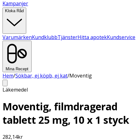
Kampanjer
Kloka Råd
Varumärken
Kundklubb
Tjänster
Hitta apotek
Kundservice
Mina Recept
Hem
/
Sökbar, ej köpb, ej kat
/
Moventig
Läkemedel
Moventig, filmdragerad
tablett 25 mg, 10 x 1 styck
282,14
kr