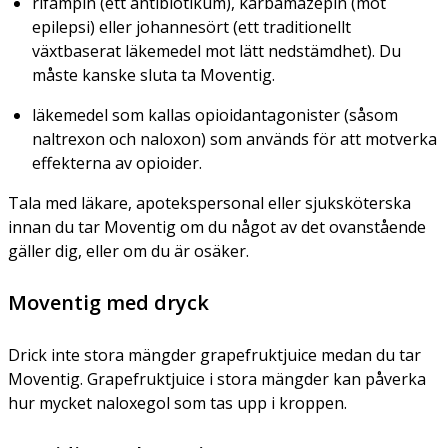
rifampin (ett antibiotikum), karbamazepin (mot
epilepsi) eller johannesört (ett traditionellt
växtbaserat läkemedel mot lätt nedstämdhet). Du
måste kanske sluta ta Moventig.
läkemedel som kallas opioidantagonister (såsom
naltrexon och naloxon) som används för att motverka
effekterna av opioider.
Tala med läkare, apotekspersonal eller sjuksköterska
innan du tar Moventig om du något av det ovanstående
gäller dig, eller om du är osäker.
Moventig med dryck
Drick inte stora mängder grapefruktjuice medan du tar
Moventig. Grapefruktjuice i stora mängder kan påverka
hur mycket naloxegol som tas upp i kroppen.