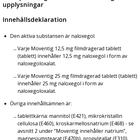
upplysningar
Innehållsdeklaration
Den aktiva substansen är naloxegol.
Varje Moventig 12,5 mg filmdragerad tablett
(tablett) innehåller 12,5 mg naloxegol i form av
naloxegoloxalat.
Varje Moventig 25 mg filmdragerad tablett (tablett)
innehåller 25 mg naloxegol i form av
naloxegoloxalat.
Övriga innehållsämnen är:
tablettkärna: mannitol (E421), mikrokristallin
cellulosa (E460), kroskarmellosnatrium (E468) - se
avsnitt 2 under ”Moventig innehåller natrium”,
magnesiumstearat (E470b), propylgallat (E310).