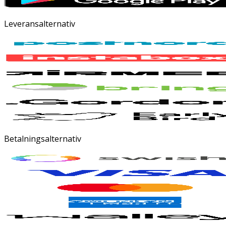
Leveransalternativ
Betalningsalternativ