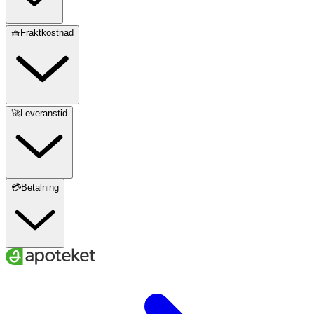
🧺Fraktkostnad
🚀Leveranstid
💳Betalning