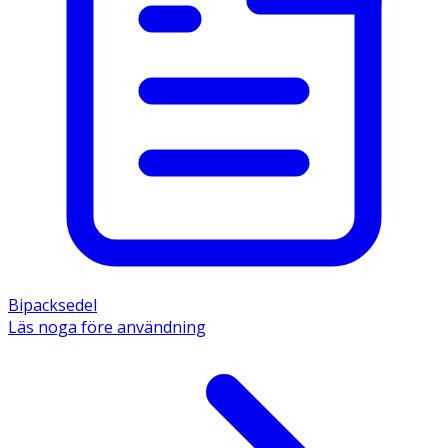
Bipacksedel
Läs noga före användning