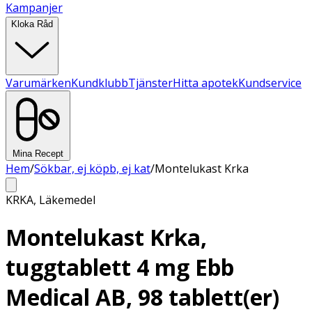
Kampanjer
Kloka Råd
Varumärken
Kundklubb
Tjänster
Hitta apotek
Kundservice
Mina Recept
Hem
/
Sökbar, ej köpb, ej kat
/
Montelukast Krka
KRKA
,
Läkemedel
Montelukast Krka,
tuggtablett 4 mg Ebb
Medical AB, 98 tablett(er)