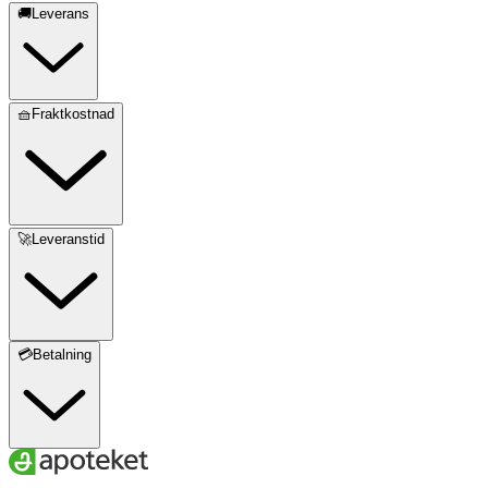
🚚Leverans
🧺Fraktkostnad
🚀Leveranstid
💳Betalning