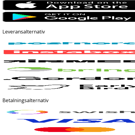
Leveransalternativ
Betalningsalternativ