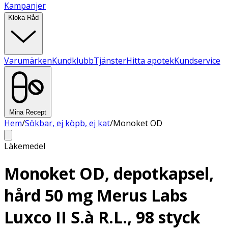
Kampanjer
Kloka Råd
Varumärken
Kundklubb
Tjänster
Hitta apotek
Kundservice
Mina Recept
Hem
/
Sökbar, ej köpb, ej kat
/
Monoket OD
Läkemedel
Monoket OD, depotkapsel,
hård 50 mg Merus Labs
Luxco II S.à R.L., 98 styck