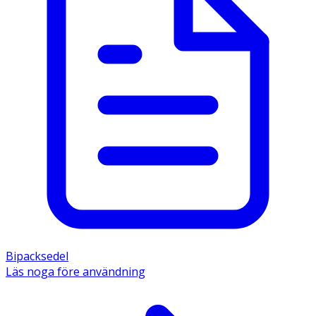
Bipacksedel
Läs noga före användning