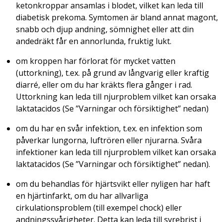
ketonkroppar ansamlas i blodet, vilket kan leda till
diabetisk prekoma. Symtomen är bland annat magont,
snabb och djup andning, sömnighet eller att din
andedräkt får en annorlunda, fruktig lukt.
om kroppen har förlorat för mycket vatten
(uttorkning), t.ex. på grund av långvarig eller kraftig
diarré, eller om du har kräkts flera gånger i rad.
Uttorkning kan leda till njurproblem vilket kan orsaka
laktatacidos (Se ”Varningar och försiktighet” nedan)
om du har en svår infektion, t.ex. en infektion som
påverkar lungorna, luftrören eller njurarna. Svåra
infektioner kan leda till njurproblem vilket kan orsaka
laktatacidos (Se ”Varningar och försiktighet” nedan).
om du behandlas för hjärtsvikt eller nyligen har haft
en hjärtinfarkt, om du har allvarliga
cirkulationsproblem (till exempel chock) eller
andningssvårigheter. Detta kan leda till syrebrist i