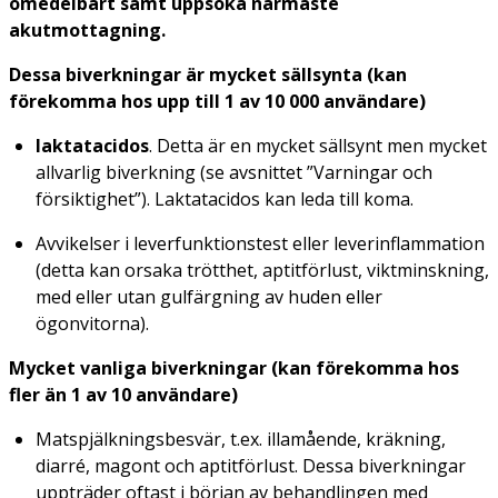
omedelbart samt uppsöka närmaste
akutmottagning.
Dessa biverkningar är mycket sällsynta (kan
förekomma hos upp till 1 av 10 000 användare)
laktatacidos
. Detta är en mycket sällsynt men mycket
allvarlig biverkning (se avsnittet ”Varningar och
försiktighet”). Laktatacidos kan leda till koma.
Avvikelser i leverfunktionstest eller leverinflammation
(detta kan orsaka trötthet, aptitförlust, viktminskning,
med eller utan gulfärgning av huden eller
ögonvitorna).
Mycket vanliga biverkningar (kan förekomma hos
fler än 1 av 10 användare)
Matspjälkningsbesvär, t.ex. illamående, kräkning,
diarré, magont och aptitförlust. Dessa biverkningar
uppträder oftast i början av behandlingen med