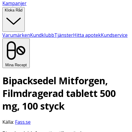
Kampanjer
Kloka Råd
Varumärken
Kundklubb
Tjänster
Hitta apotek
Kundservice
Mina Recept
Bipacksedel Mitforgen,
Filmdragerad tablett 500
mg, 100 styck
Källa:
Fass.se