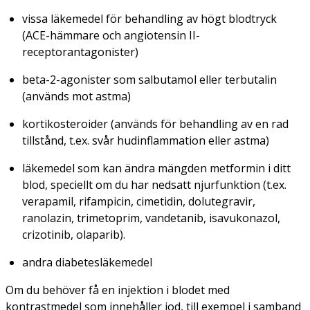
vissa läkemedel för behandling av högt blodtryck
(ACE-hämmare och angiotensin II-
receptorantagonister)
beta-2-agonister som salbutamol eller terbutalin
(används mot astma)
kortikosteroider (används för behandling av en rad
tillstånd, t.ex. svår hudinflammation eller astma)
läkemedel som kan ändra mängden metformin i ditt
blod, speciellt om du har nedsatt njurfunktion (t.ex.
verapamil, rifampicin, cimetidin, dolutegravir,
ranolazin, trimetoprim, vandetanib, isavukonazol,
crizotinib, olaparib).
andra diabetesläkemedel
Om du behöver få en injektion i blodet med
kontrastmedel som innehåller jod, till exempel i samband