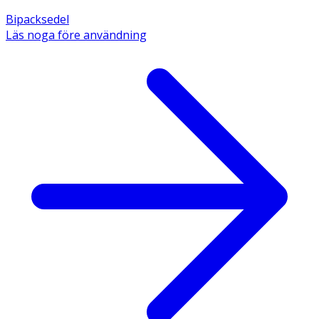
Bipacksedel
Läs noga före användning