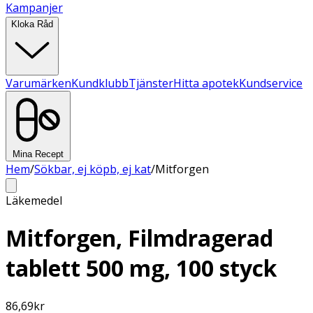
Kampanjer
Kloka Råd
Varumärken
Kundklubb
Tjänster
Hitta apotek
Kundservice
Mina Recept
Hem
/
Sökbar, ej köpb, ej kat
/
Mitforgen
Läkemedel
Mitforgen, Filmdragerad
tablett 500 mg, 100 styck
86,69
kr