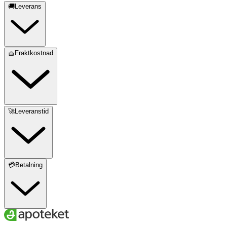
🚚Leverans
🧺Fraktkostnad
🚀Leveranstid
💳Betalning