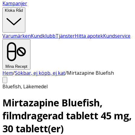
Kampanjer
Kloka Råd
Varumärken
Kundklubb
Tjänster
Hitta apotek
Kundservice
Mina Recept
Hem
/
Sökbar, ej köpb, ej kat
/
Mirtazapine Bluefish
Bluefish
,
Läkemedel
Mirtazapine Bluefish,
filmdragerad tablett 45 mg,
30 tablett(er)