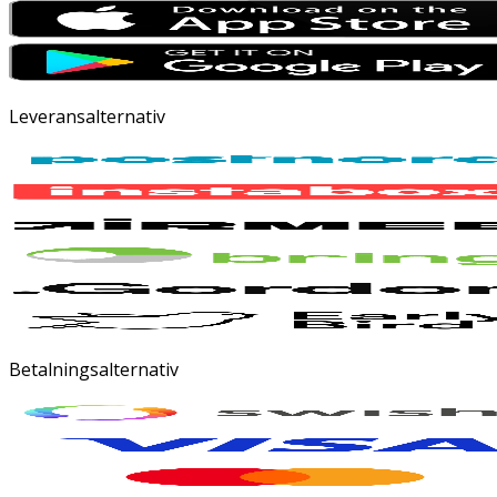
Leveransalternativ
Betalningsalternativ