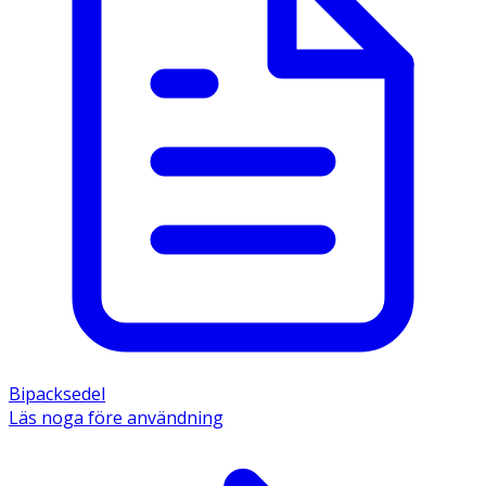
Bipacksedel
Läs noga före användning