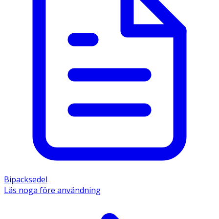
Bipacksedel
Läs noga före användning