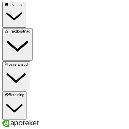
🚚Leverans
🧺Fraktkostnad
🚀Leveranstid
💳Betalning