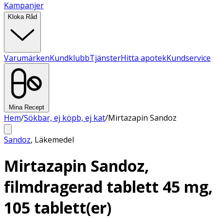
Kampanjer
Kloka Råd
Varumärken
Kundklubb
Tjänster
Hitta apotek
Kundservice
Mina Recept
Hem
/
Sökbar, ej köpb, ej kat
/
Mirtazapin Sandoz
Sandoz
,
Läkemedel
Mirtazapin Sandoz,
filmdragerad tablett 45 mg,
105 tablett(er)