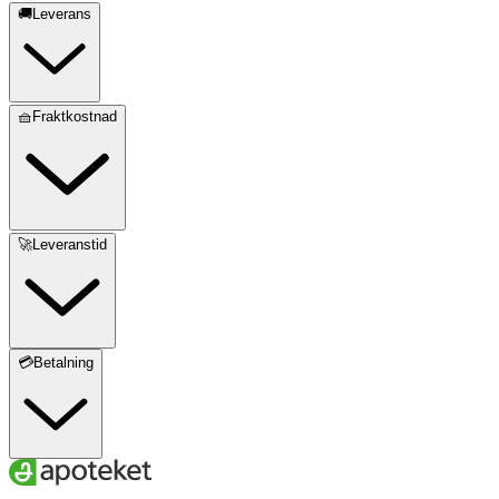
🚚Leverans
🧺Fraktkostnad
🚀Leveranstid
💳Betalning