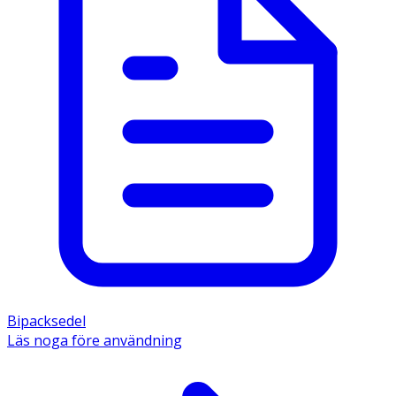
Bipacksedel
Läs noga före användning