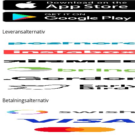
Leveransalternativ
Betalningsalternativ