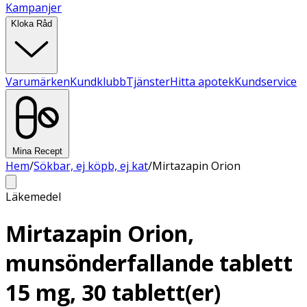
Kampanjer
Kloka Råd
Varumärken
Kundklubb
Tjänster
Hitta apotek
Kundservice
Mina Recept
Hem
/
Sökbar, ej köpb, ej kat
/
Mirtazapin Orion
Läkemedel
Mirtazapin Orion,
munsönderfallande tablett
15 mg, 30 tablett(er)