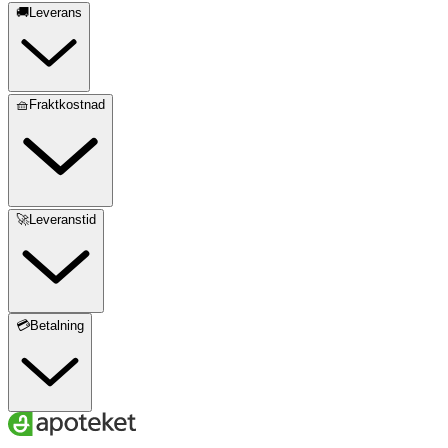
🚚Leverans
🧺Fraktkostnad
🚀Leveranstid
💳Betalning