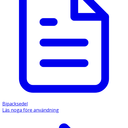
Bipacksedel
Läs noga före användning