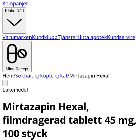
Kampanjer
Kloka Råd
Varumärken
Kundklubb
Tjänster
Hitta apotek
Kundservice
Mina Recept
Hem
/
Sökbar, ej köpb, ej kat
/
Mirtazapin Hexal
Läkemedel
Mirtazapin Hexal,
filmdragerad tablett 45 mg,
100 styck