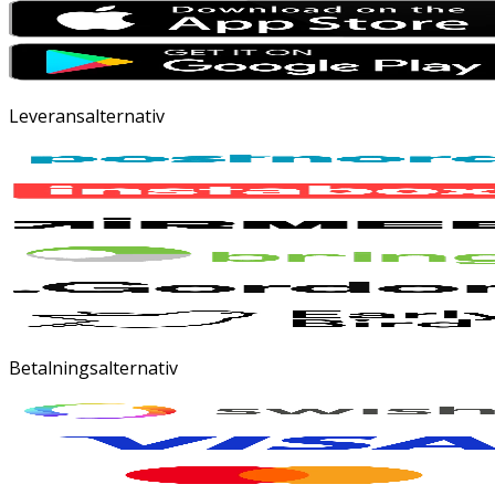
Leveransalternativ
Betalningsalternativ