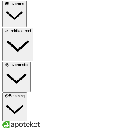
🚚Leverans
🧺Fraktkostnad
🚀Leveranstid
💳Betalning