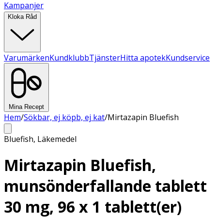
Kampanjer
Kloka Råd
Varumärken
Kundklubb
Tjänster
Hitta apotek
Kundservice
Mina Recept
Hem
/
Sökbar, ej köpb, ej kat
/
Mirtazapin Bluefish
Bluefish
,
Läkemedel
Mirtazapin Bluefish,
munsönderfallande tablett
30 mg, 96 x 1 tablett(er)