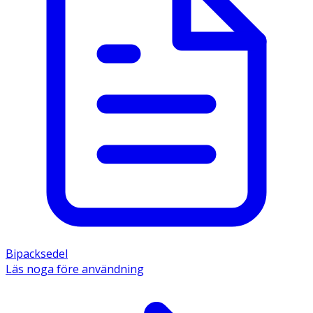
Bipacksedel
Läs noga före användning