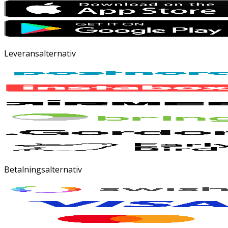
Leveransalternativ
Betalningsalternativ