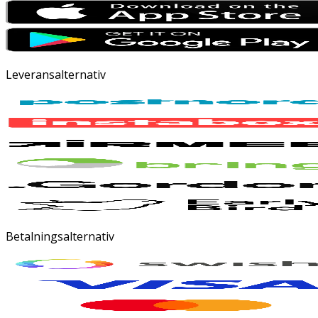
Leveransalternativ
Betalningsalternativ