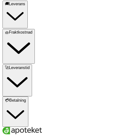
🚚Leverans
🧺Fraktkostnad
🚀Leveranstid
💳Betalning