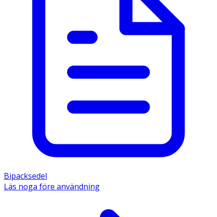
Bipacksedel
Läs noga före användning