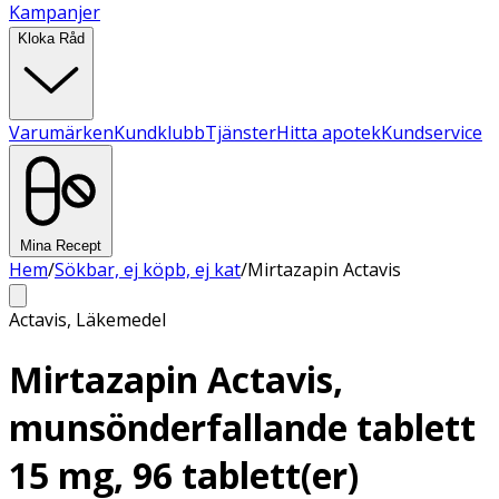
Kampanjer
Kloka Råd
Varumärken
Kundklubb
Tjänster
Hitta apotek
Kundservice
Mina Recept
Hem
/
Sökbar, ej köpb, ej kat
/
Mirtazapin Actavis
Actavis
,
Läkemedel
Mirtazapin Actavis,
munsönderfallande tablett
15 mg, 96 tablett(er)