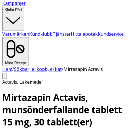
Kampanjer
Kloka Råd
Varumärken
Kundklubb
Tjänster
Hitta apotek
Kundservice
Mina Recept
Hem
/
Sökbar, ej köpb, ej kat
/
Mirtazapin Actavis
Actavis
,
Läkemedel
Mirtazapin Actavis,
munsönderfallande tablett
15 mg, 30 tablett(er)