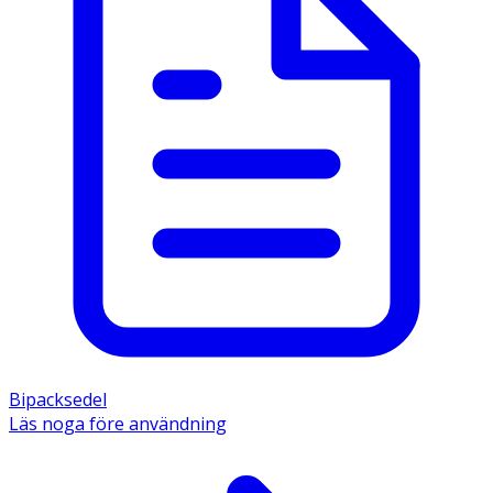
Bipacksedel
Läs noga före användning