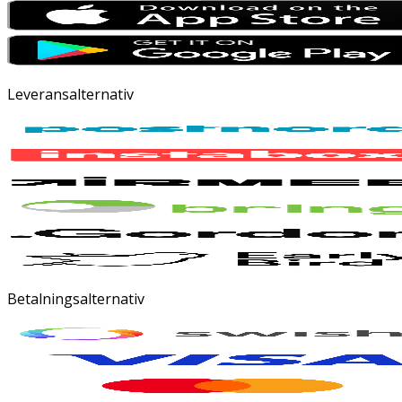
Leveransalternativ
Betalningsalternativ