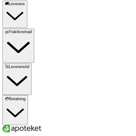
🚚Leverans
🧺Fraktkostnad
🚀Leveranstid
💳Betalning