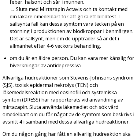
feber, halsont och sår i munnen.
→
Sluta med Mirtazapin Actavis och ta kontakt med
din läkare omedelbart för att göra ett blodtest. I
sällsynta fall kan dessa symtom vara tecken på en
störning i produktionen av blodkroppar i benmärgen.
Det är sällsynt, men om de uppträder så är det i
allmänhet efter 4-6 veckors behandling.
om du är en äldre person. Du kan vara mer känslig för
biverkningar av antidepressiva.
Allvarliga hudreaktioner som Stevens-Johnsons syndrom
(SJS), toxisk epidermal nekrolys (TEN) och
läkemedelsreaktion med eosinofili och systemiska
symtom (DRESS) har rapporterats vid användning av
mirtazapin. Sluta använda läkemedlet och sök vård
omedelbart om du får något av de symtom som beskrivs i
avsnitt 4 i samband med dessa allvarliga hudreaktioner.
Om du någon gång har fått en allvarlig hudreaktion ska