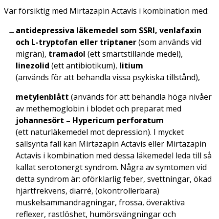
Var försiktig
med Mirtazapin Actavis i kombination med:
antidepressiva läkemedel som SSRI, venlafaxin
och L-tryptofan eller triptaner
(som används vid
migrän),
tramadol
(ett smärtstillande medel),
linezolid
(ett antibiotikum),
litium
(används för att behandla vissa psykiska tillstånd),
metylenblått
(används för att behandla höga nivåer
av methemoglobin i blodet och preparat med
johannesört –
Hypericum perforatum
(ett naturläkemedel mot depression). I mycket
sällsynta fall kan Mirtazapin Actavis eller Mirtazapin
Actavis i kombination med dessa läkemedel leda till så
kallat serotonergt syndrom. Några av symtomen vid
detta syndrom är: oförklarlig feber, svettningar, ökad
hjärtfrekvens, diarré, (okontrollerbara)
muskelsammandragningar, frossa, överaktiva
reflexer, rastlöshet, humörsvängningar och