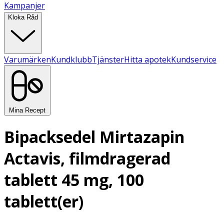
Kampanjer
Kloka Råd
Varumärken
Kundklubb
Tjänster
Hitta apotek
Kundservice
Mina Recept
Bipacksedel Mirtazapin
Actavis, filmdragerad
tablett 45 mg, 100
tablett(er)