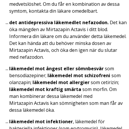
medvetslöshet. Om du får en kombination av dessa
symtom, kontakta din läkare omedelbart.
det antidepressiva läkemedlet nefazodon.
Det kan
öka mängden av Mirtazapin Actavis i ditt blod.
Informera din läkare om du använder detta läkemedel.
Det kan hända att du behöver minska dosen av
Mirtazapin Actavis, och öka den igen när du slutar
med nefazodon.
läkemedel mot ångest eller sömnbesvär
som
bensodiazepiner;
läkemedel mot schizofreni
som
olanzapin;
läkemedel mot allergier
som cetirizin;
läkemedel mot kraftig smärta
som morfin. Om
man kombinerar dessa läkemedel med
Mirtazapin Actavis kan sömnigheten som man får av
dessa läkemedel öka.
läkemedel mot infektioner
, läkemedel för
bakteriella infektioner (som erytromycin), läkemedel