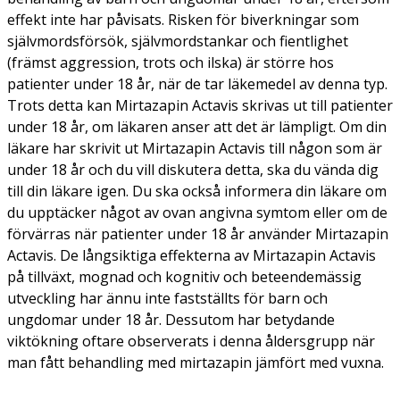
effekt inte har påvisats. Risken för biverkningar som
självmordsförsök, självmordstankar och fientlighet
(främst aggression, trots och ilska) är större hos
patienter under 18 år, när de tar läkemedel av denna typ.
Trots detta kan Mirtazapin Actavis skrivas ut till patienter
under 18 år, om läkaren anser att det är lämpligt. Om din
läkare har skrivit ut Mirtazapin Actavis till någon som är
under 18 år och du vill diskutera detta, ska du vända dig
till din läkare igen. Du ska också informera din läkare om
du upptäcker något av ovan angivna symtom eller om de
förvärras när patienter under 18 år använder Mirtazapin
Actavis. De långsiktiga effekterna av Mirtazapin Actavis
på tillväxt, mognad och kognitiv och beteendemässig
utveckling har ännu inte fastställts för barn och
ungdomar under 18 år. Dessutom har betydande
viktökning oftare observerats i denna åldersgrupp när
man fått behandling med mirtazapin jämfört med vuxna.