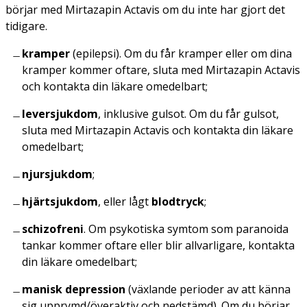
börjar med Mirtazapin Actavis om du inte har gjort det
tidigare.
kramper
(epilepsi). Om du får kramper eller om dina
kramper kommer oftare, sluta med Mirtazapin Actavis
och kontakta din läkare omedelbart;
leversjukdom
, inklusive gulsot. Om du får gulsot,
sluta med Mirtazapin Actavis och kontakta din läkare
omedelbart;
njursjukdom
;
hjärtsjukdom
, eller lågt
blodtryck
;
schizofreni
. Om psykotiska symtom som paranoida
tankar kommer oftare eller blir allvarligare, kontakta
din läkare omedelbart;
manisk depression
(växlande perioder av att känna
sig upprymd/överaktiv och nedstämd). Om du börjar