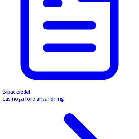
rapsolja, dexpantenol, medellångkedjiga triglycerider,
cetostearylalkohol, dimetikon (E 900), fast paraffin (E
905), glycerolmonostearat (E 471), makrogolstearat (E
431), triacetin (E 1518), karbomer, vatten.
Förvaras utom syn- och räckhåll för barn, vid högst 25ºC.
Använd inom 3 månader efter öppnande.
Bipacksedel
Läs noga före användning