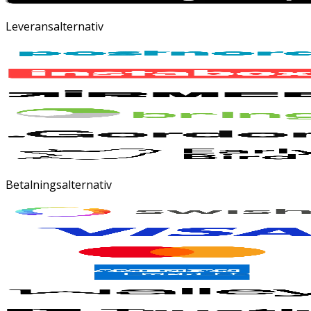
Leveransalternativ
Betalningsalternativ