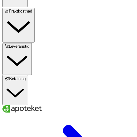
🧺Fraktkostnad
🚀Leveranstid
💳Betalning