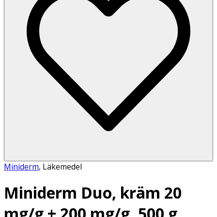
Miniderm
,
Läkemedel
Miniderm Duo, kräm 20
mg/g + 200 mg/g, 500 g