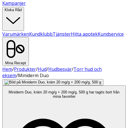
Kampanjer
Kloka Råd
Varumärken
Kundklubb
Tjänster
Hitta apotek
Kundservice
Mina Recept
Hem
/
Produkter
/
Hud
/
Hudbesvär
/
Torr hud och
eksem
/
Miniderm Duo
Miniderm Duo, kräm 20 mg/g + 200 mg/g, 500 g har tagits bort från
mina favoriter