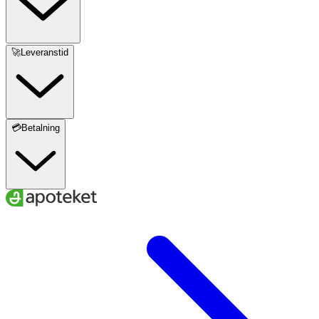
🚀Leveranstid
💳Betalning