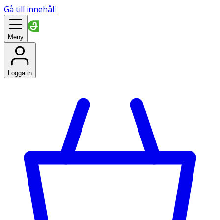
Gå till innehåll
Meny
Logga in