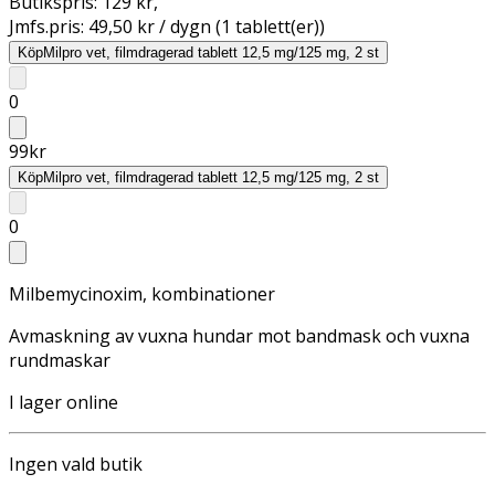
Butikspris:
129 kr
,
Jmfs.pris:
49,50 kr / dygn (1 tablett(er))
Köp
Milpro vet, filmdragerad tablett 12,5 mg/125 mg, 2 st
0
99
kr
Köp
Milpro vet, filmdragerad tablett 12,5 mg/125 mg, 2 st
0
Milbemycinoxim, kombinationer
Avmaskning av vuxna hundar mot bandmask och vuxna
rundmaskar
I lager online
Ingen vald butik