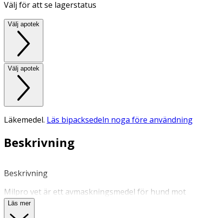
Välj för att se lagerstatus
Välj apotek
Välj apotek
Läkemedel.
Läs bipacksedeln noga före användning
Beskrivning
Beskrivning
Milpro vet är ett avmaskningsmedel för hund mot
rundmask och bandmask. Är även verksam mot
Läs mer
dvärgbandmask. Milpro vet är tabletter som ges som en