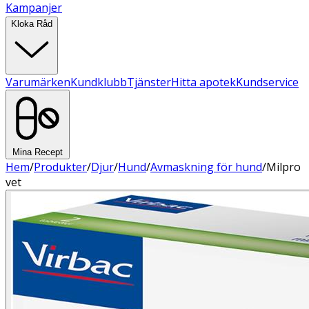
Kampanjer
Kloka Råd
Varumärken
Kundklubb
Tjänster
Hitta apotek
Kundservice
Mina Recept
Hem
/
Produkter
/
Djur
/
Hund
/
Avmaskning för hund
/
Milpro
vet