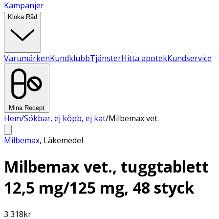
Kampanjer
Kloka Råd
Varumärken
Kundklubb
Tjänster
Hitta apotek
Kundservice
Mina Recept
Hem
/
Sökbar, ej köpb, ej kat
/
Milbemax vet.
Milbemax
,
Läkemedel
Milbemax vet., tuggtablett
12,5 mg/125 mg, 48 styck
3 318
kr