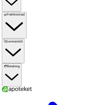
🧺Fraktkostnad
🚀Leveranstid
💳Betalning