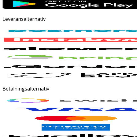
Leveransalternativ
Betalningsalternativ