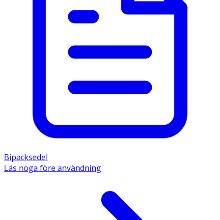
Bipacksedel
Läs noga före användning