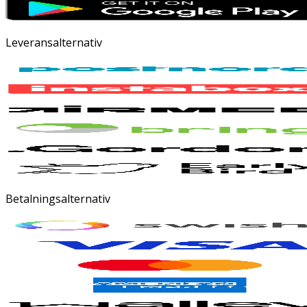
Leveransalternativ
Betalningsalternativ