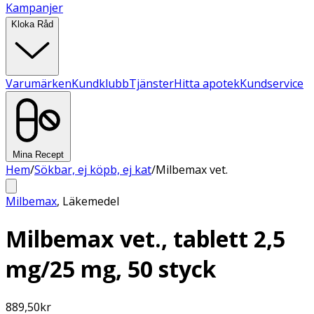
Kampanjer
Kloka Råd
Varumärken
Kundklubb
Tjänster
Hitta apotek
Kundservice
Mina Recept
Hem
/
Sökbar, ej köpb, ej kat
/
Milbemax vet.
Milbemax
,
Läkemedel
Milbemax vet., tablett 2,5
mg/25 mg, 50 styck
889,50
kr