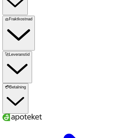
🧺Fraktkostnad
🚀Leveranstid
💳Betalning