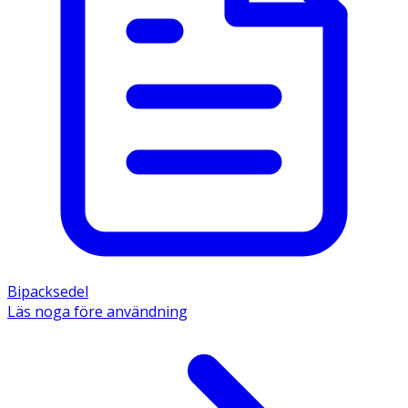
Bipacksedel
Läs noga före användning