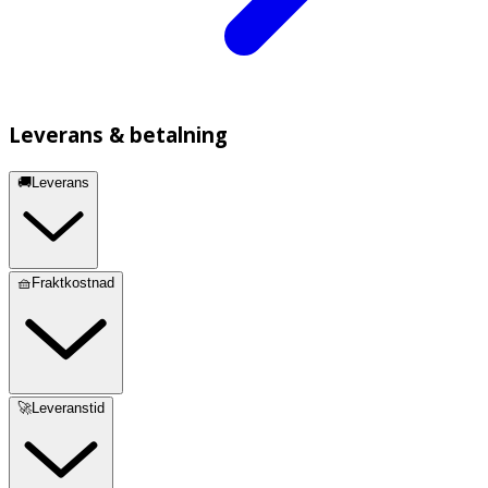
Leverans & betalning
🚚Leverans
🧺Fraktkostnad
🚀Leveranstid