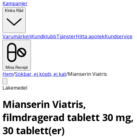
Kampanjer
Kloka Råd
Varumärken
Kundklubb
Tjänster
Hitta apotek
Kundservice
Mina Recept
Hem
/
Sökbar, ej köpb, ej kat
/
Mianserin Viatris
Läkemedel
Mianserin Viatris,
filmdragerad tablett 30 mg,
30 tablett(er)