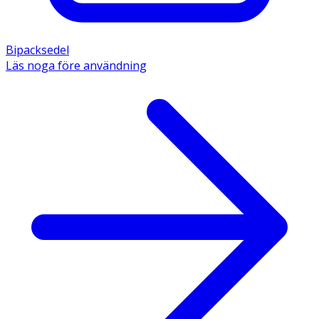
Bipacksedel
Läs noga före användning