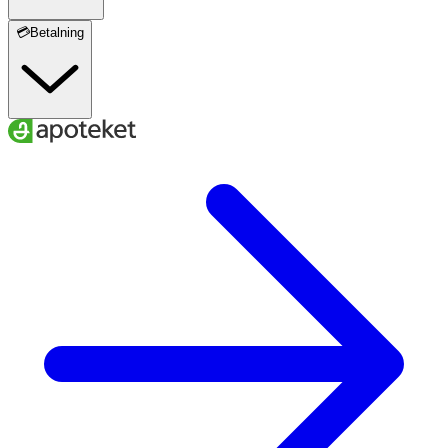
💳Betalning