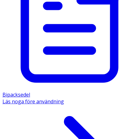
Bipacksedel
Läs noga före användning