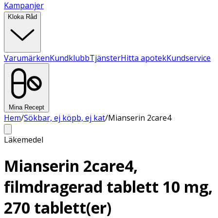
Kampanjer
Kloka Råd
Varumärken
Kundklubb
Tjänster
Hitta apotek
Kundservice
Mina Recept
Hem
/
Sökbar, ej köpb, ej kat
/
Mianserin 2care4
Läkemedel
Mianserin 2care4,
filmdragerad tablett 10 mg,
270 tablett(er)