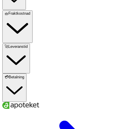
🧺Fraktkostnad
🚀Leveranstid
💳Betalning