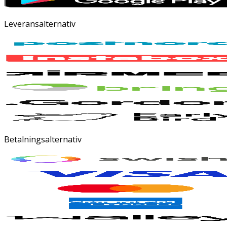
Leveransalternativ
Betalningsalternativ