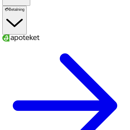
💳Betalning