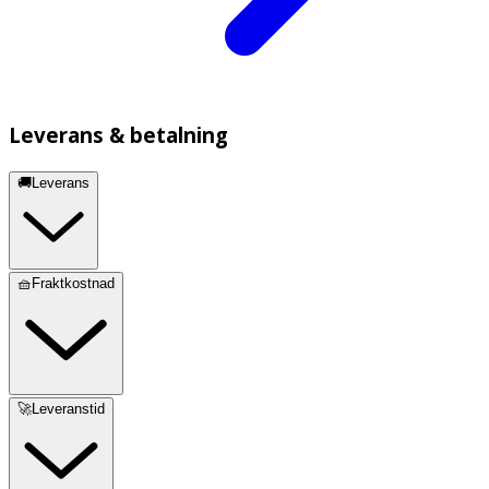
Leverans & betalning
🚚Leverans
🧺Fraktkostnad
🚀Leveranstid