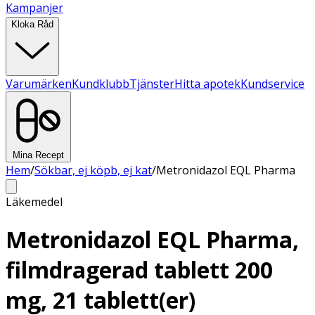
Kampanjer
Kloka Råd
Varumärken
Kundklubb
Tjänster
Hitta apotek
Kundservice
Mina Recept
Hem
/
Sökbar, ej köpb, ej kat
/
Metronidazol EQL Pharma
Läkemedel
Metronidazol EQL Pharma,
filmdragerad tablett 200
mg, 21 tablett(er)