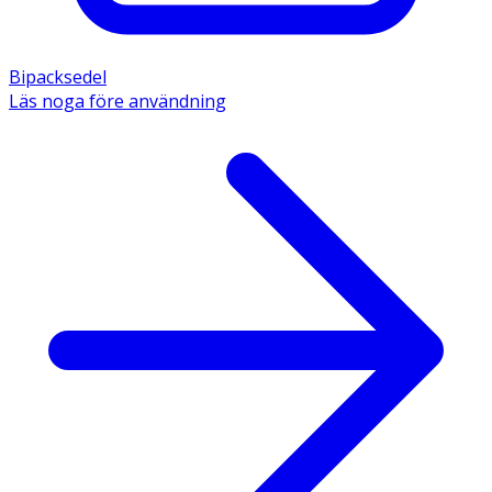
Bipacksedel
Läs noga före användning