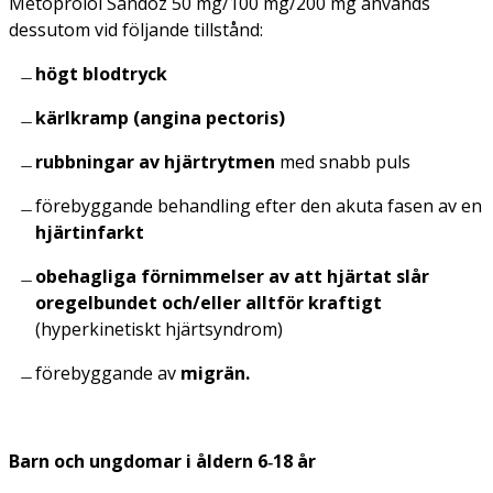
Metoprolol Sandoz 50 mg/100 mg/200 mg används
dessutom vid följande tillstånd:
högt blodtryck
kärlkramp (angina pectoris)
rubbningar av hjärtrytmen
med snabb puls
förebyggande behandling efter den akuta fasen av en
hjärtinfarkt
obehagliga förnimmelser av att hjärtat slår
oregelbundet och/eller alltför kraftigt
(hyperkinetiskt hjärtsyndrom)
förebyggande av
migrän.
Barn och ungdomar i åldern 6‑18 år