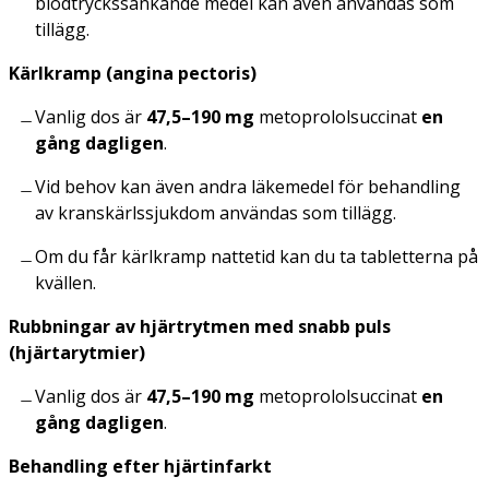
blodtrycks­sänkande medel kan även användas som
tillägg.
Kärlkramp (angina pectoris)
Vanlig dos är
47,5–190 mg
metoprololsuccinat
en
gång dagligen
.
Vid behov kan även andra läkemedel för behandling
av kranskärlssjukdom användas som tillägg.
Om du får kärlkramp nattetid kan du ta tabletterna på
kvällen.
Rubbningar av hjärtrytmen med snabb puls
(hjärtarytmier)
Vanlig dos är
47,5–190 mg
metoprololsuccinat
en
gång dagligen
.
Behandling efter hjärtinfarkt