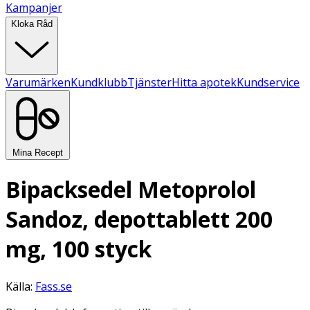
Kampanjer
Kloka Råd
Varumärken
Kundklubb
Tjänster
Hitta apotek
Kundservice
Mina Recept
Bipacksedel Metoprolol
Sandoz, depottablett 200
mg, 100 styck
Källa:
Fass.se