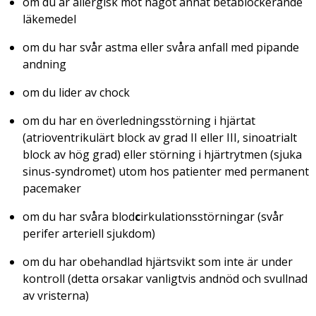
om du är allergisk mot något annat betablockerande
läkemedel
om du har svår astma eller svåra anfall med pipande
andning
om du lider av chock
om du har en överledningsstörning i hjärtat
(atrioventrikulärt block av grad II eller III, sinoatrialt
block av hög grad) eller störning i hjärtrytmen (sjuka
sinus-syndromet) utom hos patienter med permanent
pacemaker
om du har svåra blod
c
irkulationsstörningar (svår
perifer arteriell sjukdom)
om du har obehandlad hjärtsvikt som inte är under
kontroll (detta orsakar vanligtvis andnöd och svullnad
av vristerna)