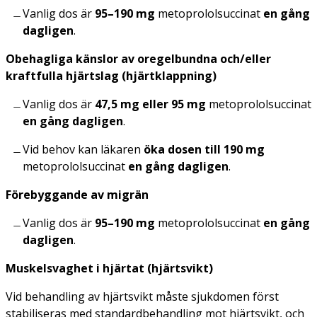
Vanlig dos är
95–190 mg
metoprolol­succinat
en gång
dagligen
.
Obehagliga känslor av oregelbundna och/eller
kraftfulla hjärtslag (hjärtklappning)
Vanlig dos är
47,5 mg eller 95 mg
metoprolol­succinat
en gång dagligen
.
Vid behov kan läkaren
öka dosen till 190 mg
metoprololsuccinat
en gång dagligen
.
Förebyggande av migrän
Vanlig dos är
95–190 mg
metoprololsuccinat
en gång
dagligen
.
Muskelsvaghet i hjärtat (hjärtsvikt)
Vid behandling av hjärtsvikt måste sjukdomen först
stabiliseras med standard­behandling mot hjärtsvikt, och