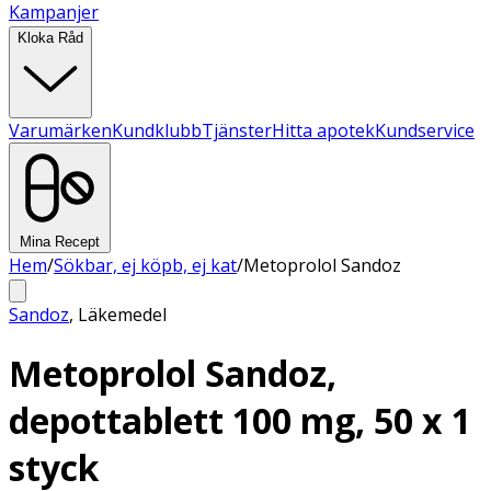
Kampanjer
Kloka Råd
Varumärken
Kundklubb
Tjänster
Hitta apotek
Kundservice
Mina Recept
Hem
/
Sökbar, ej köpb, ej kat
/
Metoprolol Sandoz
Sandoz
,
Läkemedel
Metoprolol Sandoz,
depottablett 100 mg, 50 x 1
styck