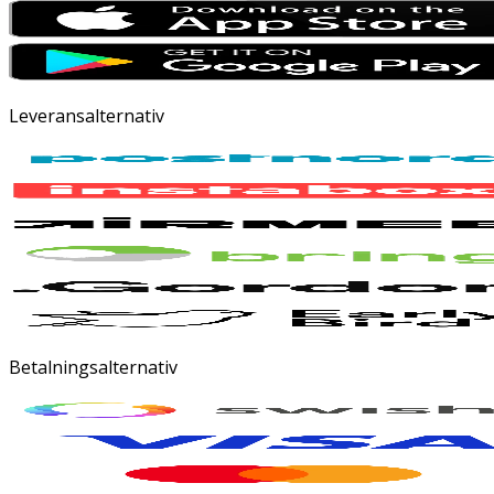
Leveransalternativ
Betalningsalternativ