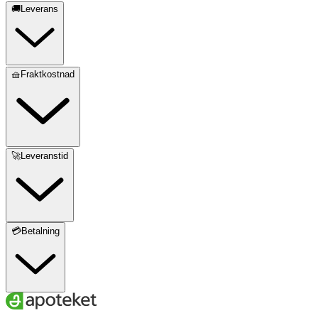
🚚Leverans
🧺Fraktkostnad
🚀Leveranstid
💳Betalning