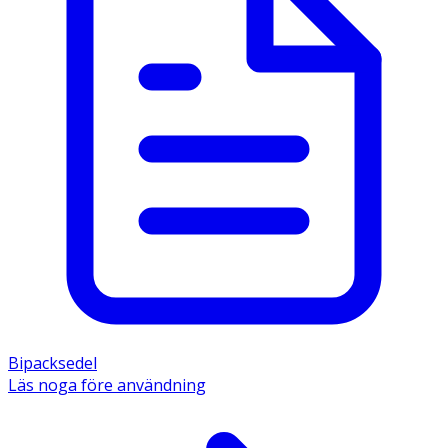
Bipacksedel
Läs noga före användning