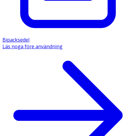
Bipacksedel
Läs noga före användning