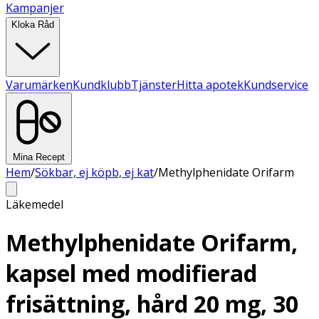
Kampanjer
Kloka Råd
Varumärken
Kundklubb
Tjänster
Hitta apotek
Kundservice
Mina Recept
Hem
/
Sökbar, ej köpb, ej kat
/
Methylphenidate Orifarm
Läkemedel
Methylphenidate Orifarm,
kapsel med modifierad
frisättning, hård 20 mg, 30