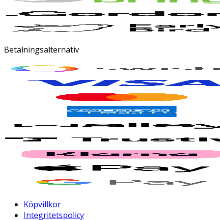
Betalningsalternativ
Köpvillkor
Integritetspolicy