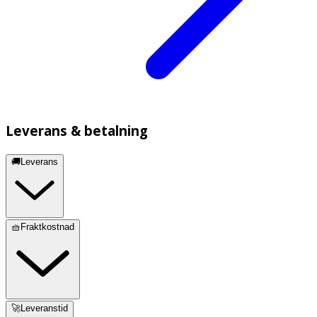
Leverans & betalning
🚚Leverans
🧺Fraktkostnad
🚀Leveranstid