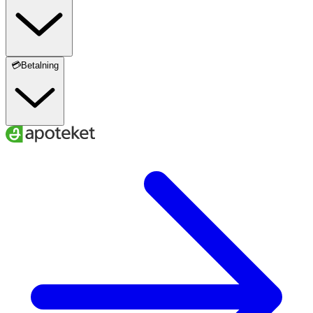
💳Betalning