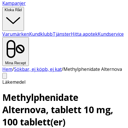
Kampanjer
Kloka Råd
Varumärken
Kundklubb
Tjänster
Hitta apotek
Kundservice
Mina Recept
Hem
/
Sökbar, ej köpb, ej kat
/
Methylphenidate Alternova
Läkemedel
Methylphenidate
Alternova, tablett 10 mg,
100 tablett(er)