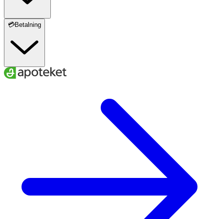
💳Betalning