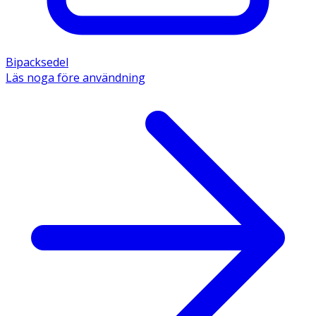
Bipacksedel
Läs noga före användning