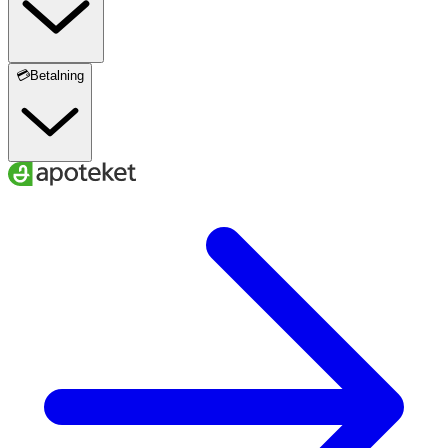
💳Betalning