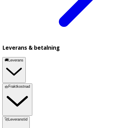
Leverans & betalning
🚚Leverans
🧺Fraktkostnad
🚀Leveranstid