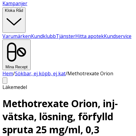
Kampanjer
Kloka Råd
Varumärken
Kundklubb
Tjänster
Hitta apotek
Kundservice
Mina Recept
Hem
/
Sökbar, ej köpb, ej kat
/
Methotrexate Orion
Läkemedel
Methotrexate Orion, inj-
vätska, lösning, förfylld
spruta 25 mg/ml, 0,3