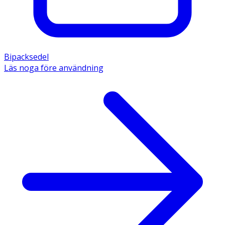
Bipacksedel
Läs noga före användning