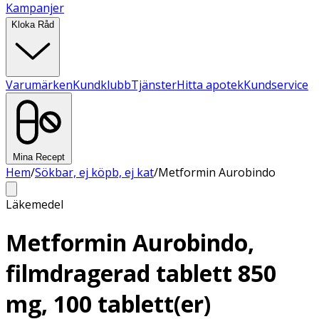
Kampanjer
Kloka Råd
Varumärken
Kundklubb
Tjänster
Hitta apotek
Kundservice
Mina Recept
Hem
/
Sökbar, ej köpb, ej kat
/
Metformin Aurobindo
Läkemedel
Metformin Aurobindo,
filmdragerad tablett 850
mg, 100 tablett(er)