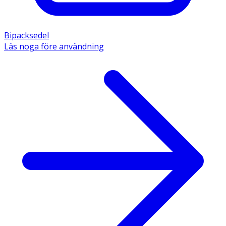
Bipacksedel
Läs noga före användning