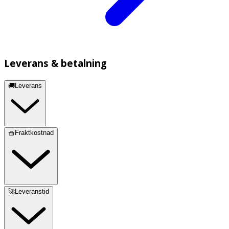
Leverans & betalning
🚚Leverans
🧺Fraktkostnad
🚀Leveranstid