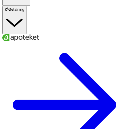
💳Betalning