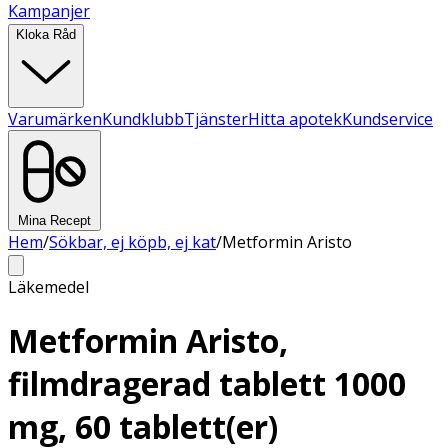
Kampanjer
Kloka Råd
Varumärken
Kundklubb
Tjänster
Hitta apotek
Kundservice
Mina Recept
Hem
/
Sökbar, ej köpb, ej kat
/
Metformin Aristo
Läkemedel
Metformin Aristo,
filmdragerad tablett 1000
mg, 60 tablett(er)