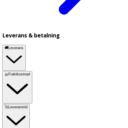
Leverans & betalning
🚚Leverans
🧺Fraktkostnad
🚀Leveranstid