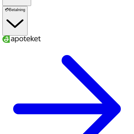
💳Betalning