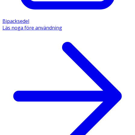
Bipacksedel
Läs noga före användning