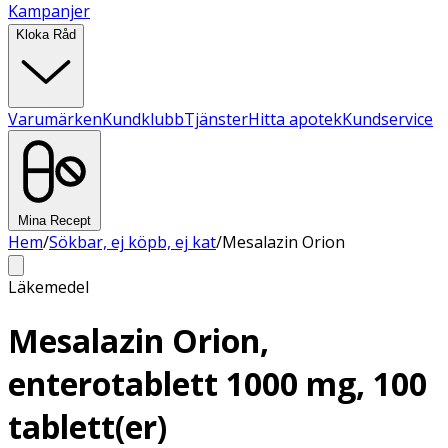
Kampanjer
Kloka Råd
Varumärken
Kundklubb
Tjänster
Hitta apotek
Kundservice
Mina Recept
Hem
/
Sökbar, ej köpb, ej kat
/
Mesalazin Orion
Läkemedel
Mesalazin Orion,
enterotablett 1000 mg, 100
tablett(er)