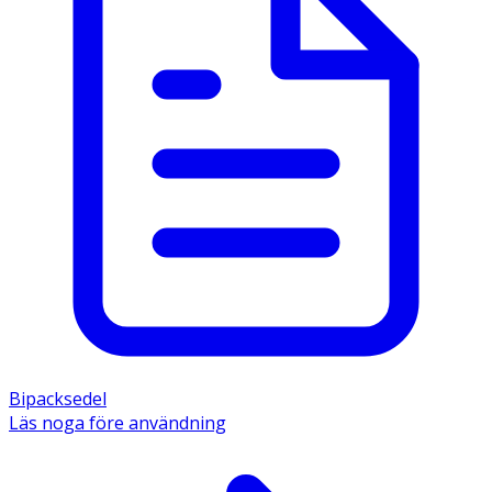
Bipacksedel
Läs noga före användning