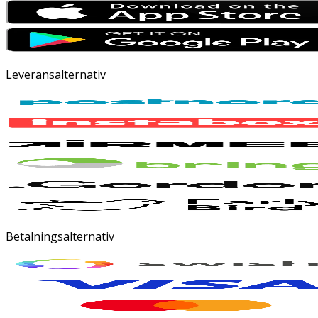
Leveransalternativ
Betalningsalternativ