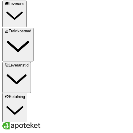
🚚Leverans
🧺Fraktkostnad
🚀Leveranstid
💳Betalning