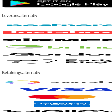
Leveransalternativ
Betalningsalternativ