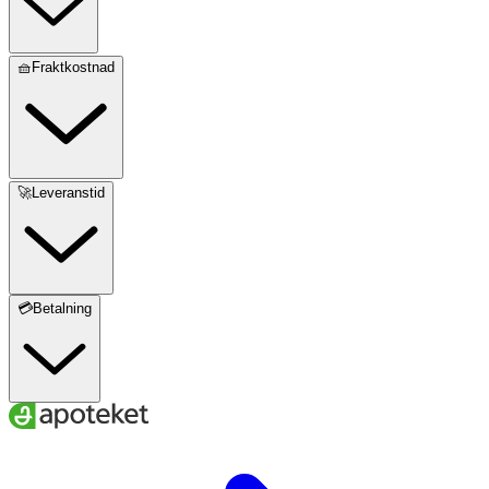
🧺Fraktkostnad
🚀Leveranstid
💳Betalning