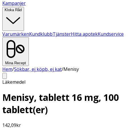
Kampanjer
Kloka Råd
Varumärken
Kundklubb
Tjänster
Hitta apotek
Kundservice
Mina Recept
Hem
/
Sökbar, ej köpb, ej kat
/
Menisy
Läkemedel
Menisy, tablett 16 mg, 100
tablett(er)
142,09
kr