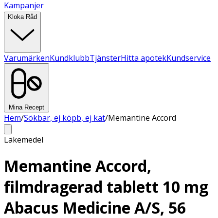
Kampanjer
Kloka Råd
Varumärken
Kundklubb
Tjänster
Hitta apotek
Kundservice
Mina Recept
Hem
/
Sökbar, ej köpb, ej kat
/
Memantine Accord
Läkemedel
Memantine Accord,
filmdragerad tablett 10 mg
Abacus Medicine A/S, 56