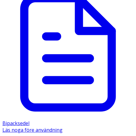
Bipacksedel
Läs noga före användning