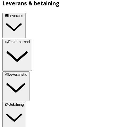
Leverans & betalning
🚚Leverans
🧺Fraktkostnad
🚀Leveranstid
💳Betalning