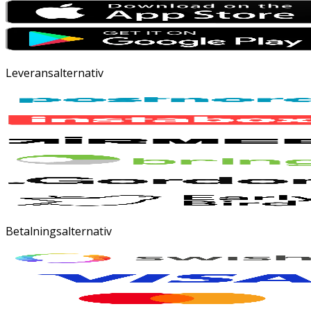
Leveransalternativ
Betalningsalternativ