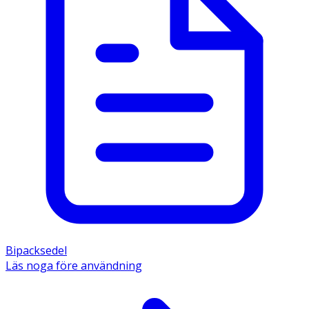
Bipacksedel
Läs noga före användning