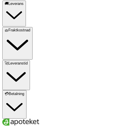
🚚Leverans
🧺Fraktkostnad
🚀Leveranstid
💳Betalning