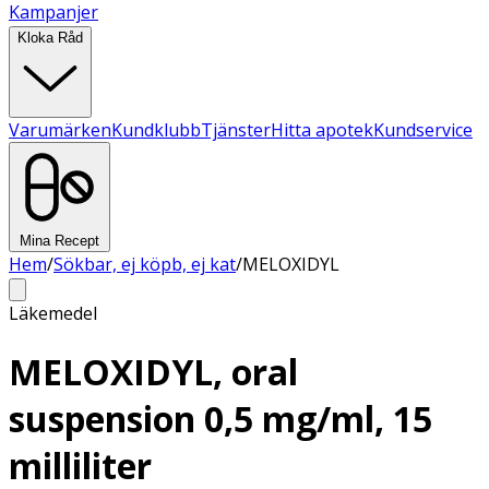
Kampanjer
Kloka Råd
Varumärken
Kundklubb
Tjänster
Hitta apotek
Kundservice
Mina Recept
Hem
/
Sökbar, ej köpb, ej kat
/
MELOXIDYL
Läkemedel
MELOXIDYL, oral
suspension 0,5 mg/ml, 15
milliliter