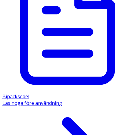
Bipacksedel
Läs noga före användning