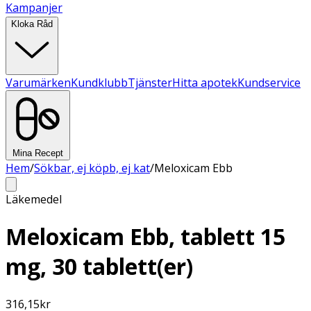
Kampanjer
Kloka Råd
Varumärken
Kundklubb
Tjänster
Hitta apotek
Kundservice
Mina Recept
Hem
/
Sökbar, ej köpb, ej kat
/
Meloxicam Ebb
Läkemedel
Meloxicam Ebb, tablett 15
mg, 30 tablett(er)
316,15
kr