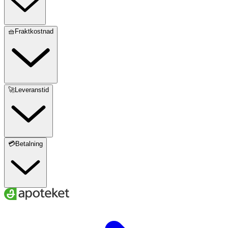
🧺Fraktkostnad
🚀Leveranstid
💳Betalning