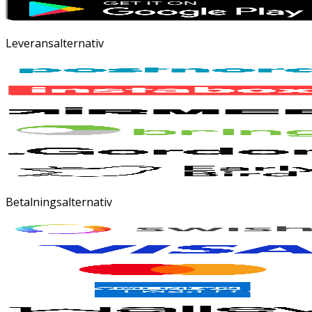
Leveransalternativ
Betalningsalternativ