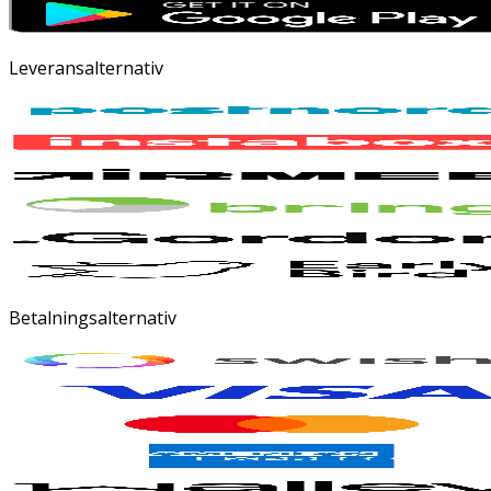
Leveransalternativ
Betalningsalternativ