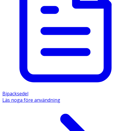
Bipacksedel
Läs noga före användning