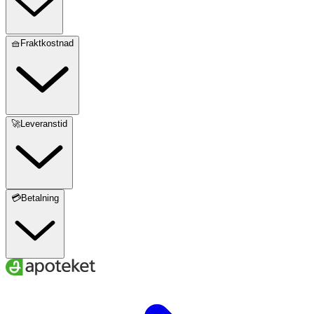
🧺Fraktkostnad
🚀Leveranstid
💳Betalning