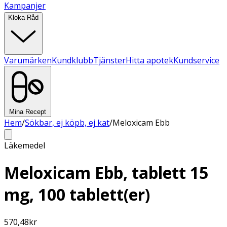
Kampanjer
Kloka Råd
Varumärken
Kundklubb
Tjänster
Hitta apotek
Kundservice
Mina Recept
Hem
/
Sökbar, ej köpb, ej kat
/
Meloxicam Ebb
Läkemedel
Meloxicam Ebb, tablett 15
mg, 100 tablett(er)
570,48
kr