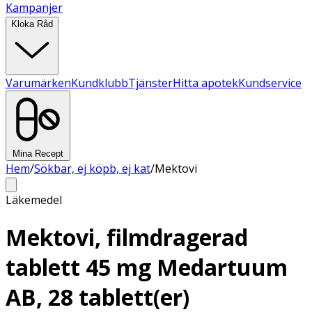
Kampanjer
Kloka Råd
Varumärken
Kundklubb
Tjänster
Hitta apotek
Kundservice
Mina Recept
Hem
/
Sökbar, ej köpb, ej kat
/
Mektovi
Läkemedel
Mektovi, filmdragerad
tablett 45 mg Medartuum
AB, 28 tablett(er)