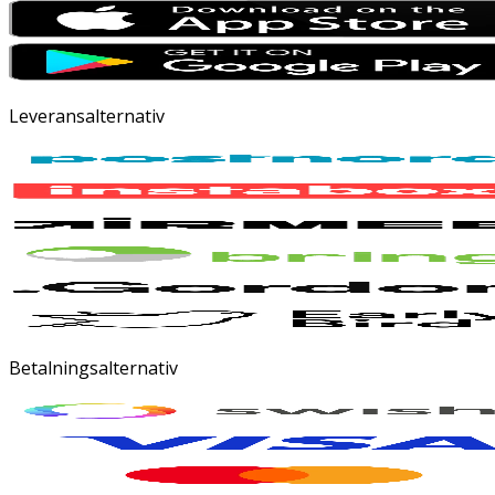
Leveransalternativ
Betalningsalternativ