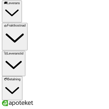
🚚Leverans
🧺Fraktkostnad
🚀Leveranstid
💳Betalning