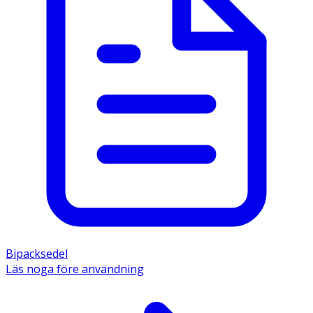
Bipacksedel
Läs noga före användning