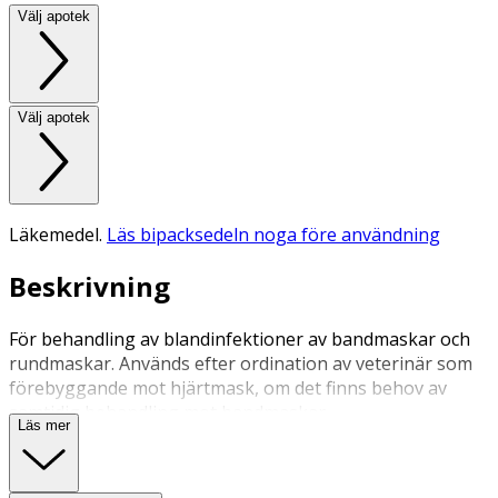
Välj apotek
Välj apotek
Läkemedel.
Läs bipacksedeln noga före användning
Beskrivning
För behandling av blandinfektioner av bandmaskar och
rundmaskar. Används efter ordination av veterinär som
förebyggande mot hjärtmask, om det finns behov av
samtidig behandling mot bandmaskar.
Läs mer
Hållbarhet för delad tablett i öppnad innerförpackning: 6
månader