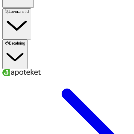
🚀Leveranstid
💳Betalning