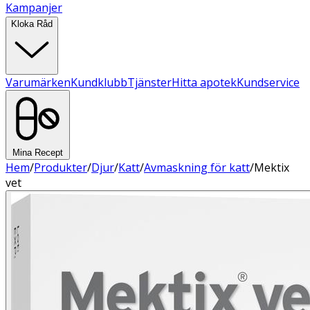
Kampanjer
Kloka Råd
Varumärken
Kundklubb
Tjänster
Hitta apotek
Kundservice
Mina Recept
Hem
/
Produkter
/
Djur
/
Katt
/
Avmaskning för katt
/
Mektix
vet