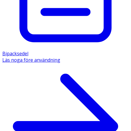
Bipacksedel
Läs noga före användning