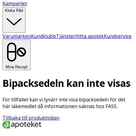
Kampanjer
Kloka Råd
Varumärken
Kundklubb
Tjänster
Hitta apotek
Kundservice
Mina Recept
Bipacksedeln kan inte visas
För tillfället kan vi tyvärr inte visa bipacksedeln för det
här läkemedlet då informationen saknas hos FASS.
Tillbaka till produktsidan