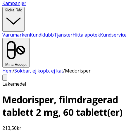
Kampanjer
Kloka Råd
Varumärken
Kundklubb
Tjänster
Hitta apotek
Kundservice
Mina Recept
Hem
/
Sökbar, ej köpb, ej kat
/
Medorisper
Läkemedel
Medorisper, filmdragerad
tablett 2 mg, 60 tablett(er)
213,50
kr