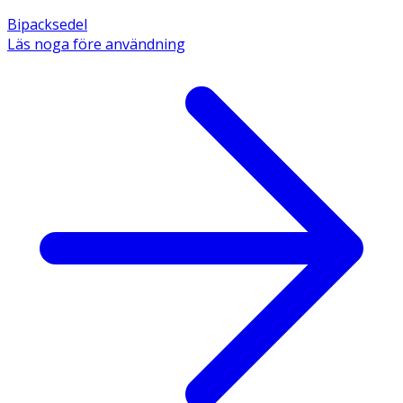
Bipacksedel
Läs noga före användning