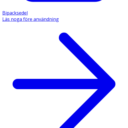
Bipacksedel
Läs noga före användning