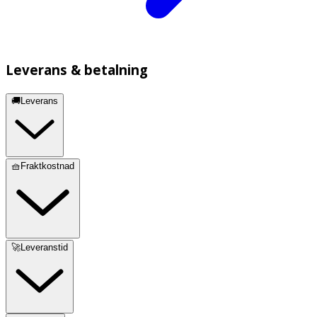
Leverans & betalning
🚚Leverans
🧺Fraktkostnad
🚀Leveranstid