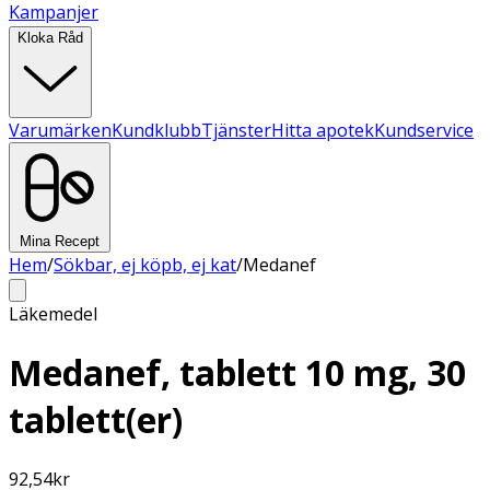
Kampanjer
Kloka Råd
Varumärken
Kundklubb
Tjänster
Hitta apotek
Kundservice
Mina Recept
Hem
/
Sökbar, ej köpb, ej kat
/
Medanef
Läkemedel
Medanef, tablett 10 mg, 30
tablett(er)
92,54
kr