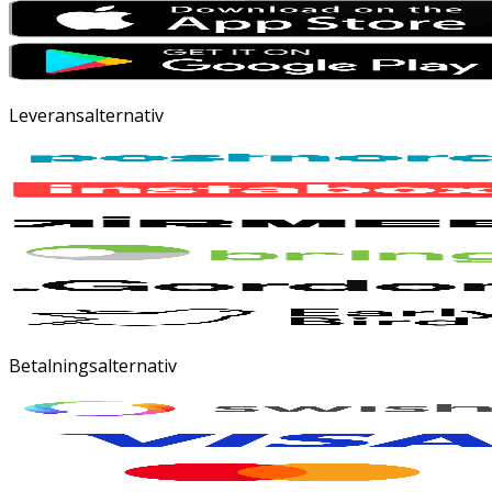
Leveransalternativ
Betalningsalternativ