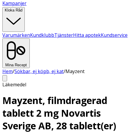
Kampanjer
Kloka Råd
Varumärken
Kundklubb
Tjänster
Hitta apotek
Kundservice
Mina Recept
Hem
/
Sökbar, ej köpb, ej kat
/
Mayzent
Läkemedel
Mayzent, filmdragerad
tablett 2 mg Novartis
Sverige AB, 28 tablett(er)