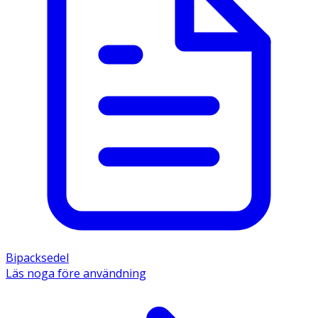
Bipacksedel
Läs noga före användning