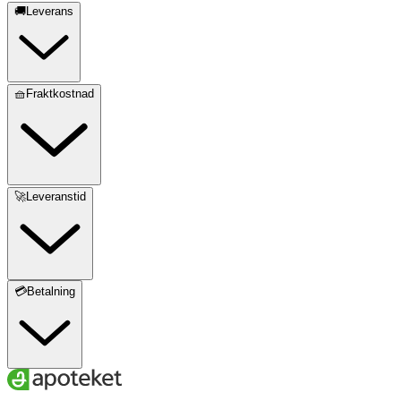
🚚Leverans
🧺Fraktkostnad
🚀Leveranstid
💳Betalning