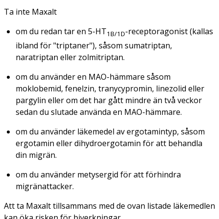
Ta inte Maxalt
om du redan tar en 5-HT
-receptoragonist (kallas
1B/1D
ibland för "triptaner"), såsom sumatriptan,
naratriptan eller zolmitriptan.
om du använder en MAO-hämmare såsom
moklobemid, fenelzin, tranycypromin, linezolid eller
pargylin eller om det har gått mindre än två veckor
sedan du slutade använda en MAO-hämmare.
om du använder läkemedel av ergotamintyp, såsom
ergotamin eller dihydroergotamin för att behandla
din migrän.
om du använder metysergid för att förhindra
migränattacker.
Att ta Maxalt tillsammans med de ovan listade läkemedlen
kan öka risken för biverkningar.