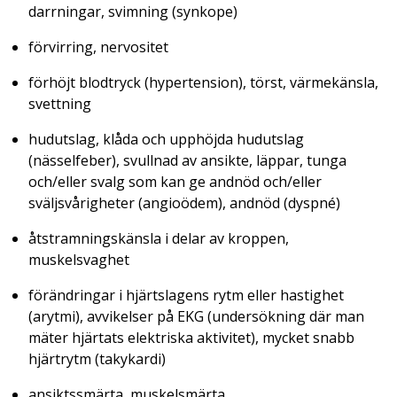
darrningar, svimning (synkope)
förvirring, nervositet
förhöjt blodtryck (hypertension), törst, värmekänsla,
svettning
hudutslag, klåda och upphöjda hudutslag
(nässelfeber), svullnad av ansikte, läppar, tunga
och/eller svalg som kan ge andnöd och/eller
sväljsvårigheter (angioödem), andnöd (dyspné)
åtstramningskänsla i delar av kroppen,
muskelsvaghet
förändringar i hjärtslagens rytm eller hastighet
(arytmi), avvikelser på EKG (undersökning där man
mäter hjärtats elektriska aktivitet), mycket snabb
hjärtrytm (takykardi)
ansiktssmärta, muskelsmärta.