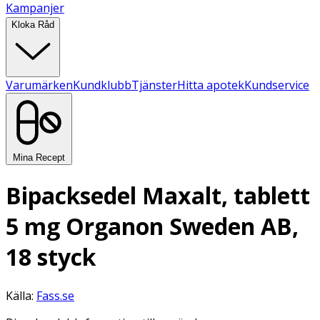
Kampanjer
Kloka Råd
Varumärken
Kundklubb
Tjänster
Hitta apotek
Kundservice
Mina Recept
Bipacksedel Maxalt, tablett
5 mg Organon Sweden AB,
18 styck
Källa:
Fass.se