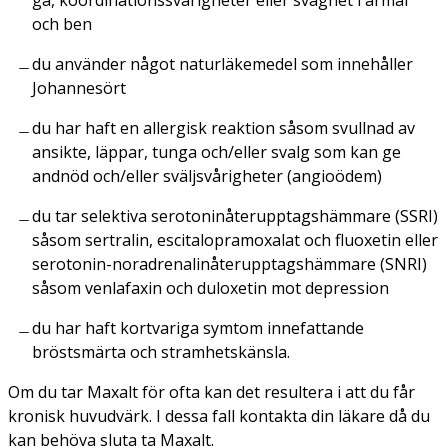
gå, koordinationssvårigheter eller svaghet i armar
och ben
du använder något naturläkemedel som innehåller
Johannesört
du har haft en allergisk reaktion såsom svullnad av
ansikte, läppar, tunga och/eller svalg som kan ge
andnöd och/eller sväljsvårigheter (angioödem)
du tar selektiva serotoninåterupptagshämmare (SSRI)
såsom sertralin, escitalopramoxalat och fluoxetin eller
serotonin-noradrenalinåterupptagshämmare (SNRI)
såsom venlafaxin och duloxetin mot depression
du har haft kortvariga symtom innefattande
bröstsmärta och stramhetskänsla.
Om du tar Maxalt för ofta kan det resultera i att du får
kronisk huvudvärk. I dessa fall kontakta din läkare då du
kan behöva sluta ta Maxalt.