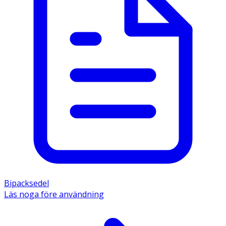
Bipacksedel
Läs noga före användning