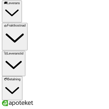
🚚Leverans
🧺Fraktkostnad
🚀Leveranstid
💳Betalning