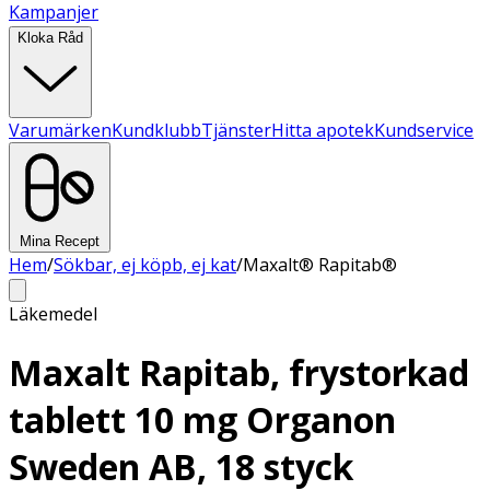
Kampanjer
Kloka Råd
Varumärken
Kundklubb
Tjänster
Hitta apotek
Kundservice
Mina Recept
Hem
/
Sökbar, ej köpb, ej kat
/
Maxalt® Rapitab®
Läkemedel
Maxalt Rapitab, frystorkad
tablett 10 mg Organon
Sweden AB, 18 styck