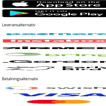
Leveransalternativ
Betalningsalternativ