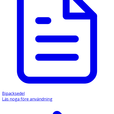
Bipacksedel
Läs noga före användning