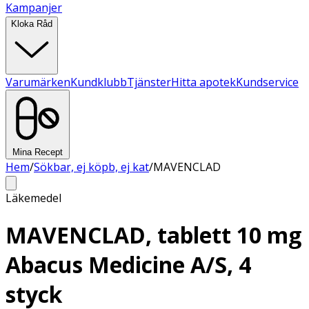
Kampanjer
Kloka Råd
Varumärken
Kundklubb
Tjänster
Hitta apotek
Kundservice
Mina Recept
Hem
/
Sökbar, ej köpb, ej kat
/
MAVENCLAD
Läkemedel
MAVENCLAD, tablett 10 mg
Abacus Medicine A/S, 4
styck