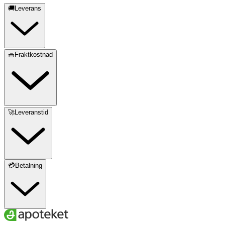
🚚Leverans
🧺Fraktkostnad
🚀Leveranstid
💳Betalning