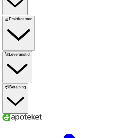
🧺Fraktkostnad
🚀Leveranstid
💳Betalning