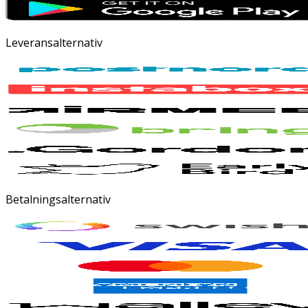
Leveransalternativ
Betalningsalternativ