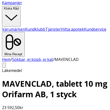
Kampanjer
Kloka Råd
Varumärken
Kundklubb
Tjänster
Hitta apotek
Kundservice
Mina Recept
Hem
/
Sökbar, ej köpb, ej kat
/
MAVENCLAD
Läkemedel
MAVENCLAD, tablett 10 mg
Orifarm AB, 1 styck
23 592,50
kr