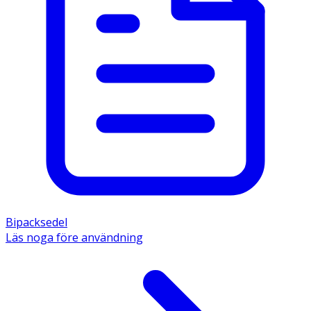
Bipacksedel
Läs noga före användning